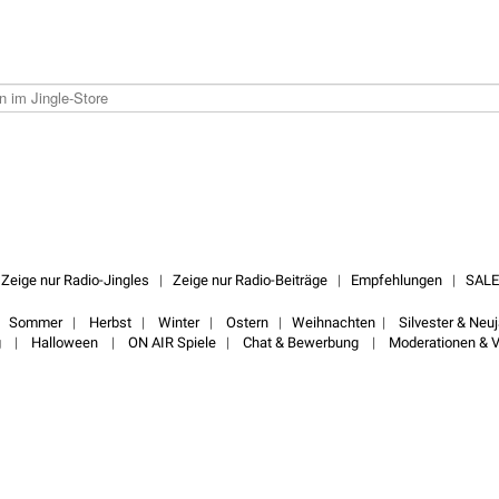
|
Zeige nur Radio-Jingles
|
Zeige nur Radio-Beiträge
|
Empfehlungen
|
SALE
|
Sommer
|
Herbst
|
Winter
|
Ostern
|
Weihnachten
|
Silvester & Neu
g
|
Halloween
|
ON AIR Spiele
|
Chat & Bewerbung
|
Moderationen & V