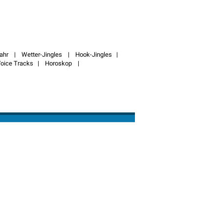
jahr
|
Wetter-Jingles
|
Hook-Jingles
|
oice Tracks
|
Horoskop
|