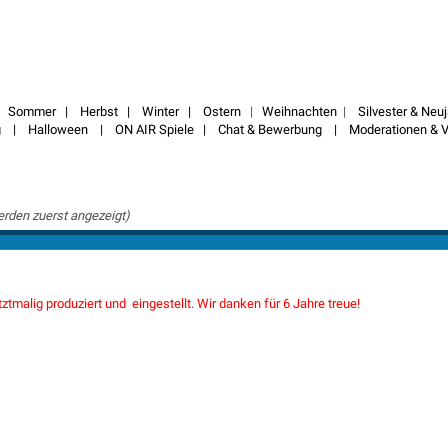
|
Sommer
|
Herbst
|
Winter
|
Ostern
|
Weihnachten
|
Silvester & Neu
g
|
Halloween
|
ON AIR Spiele
|
Chat & Bewerbung
|
Moderationen & V
erden zuerst angezeigt)
tztmalig produziert und eingestellt. Wir danken für 6 Jahre treue!