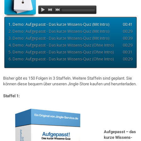
Quiz-Frage: Wieviele Menschen leben auf der Erde
1. Demo: Aufgepasst - Das kurze Wissens-Quiz (Mit Intro)
00:41
2. Demo: Aufgepasst - Das kurze Wissens-Quiz (Mit Intro)
00:29
3. Demo: Aufgepasst - Das kurze Wissens-Quiz (Mit Intro)
00:39
4. Demo: Aufgepasst - Das kurze Wissens-Quiz (Ohne Intro)
00:29
5. Demo: Aufgepasst - Das kurze Wissens-Quiz (Ohne Intro)
00:31
6. Demo: Aufgepasst - Das kurze Wissens-Quiz (Ohne Intro)
00:29
Bisher gibt es 150 Folgen in 3 Staffeln. Weitere Staffeln sind geplant. Sie
können diese bequem über unseren Jingle-Store kaufen und herunterladen.
Staffel 1:
Aufgepasst – das
kurze Wissens-