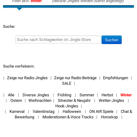
Filter akiv:
Winter
(Neuste Jingles werden zuerst angezeigt)
Suche:
Suche verfeinern:
|
Zeige nur Radio-Jingles
|
Zeige nur Radio-Beiträge
|
Empfehlungen
|
SALE
|
|
Alle
|
Diverse Jingles
|
Frühling
|
Sommer
|
Herbst
|
Winter
|
Ostern
|
Weihnachten
|
Silvester & Neujahr
|
Wetter-Jingles
|
Hook-Jingles
|
|
Karneval
|
Valentinstag
|
Halloween
|
ON AIR Spiele
|
Chat &
Bewerbung
|
Moderationen & Voice Tracks
|
Horoskop
|