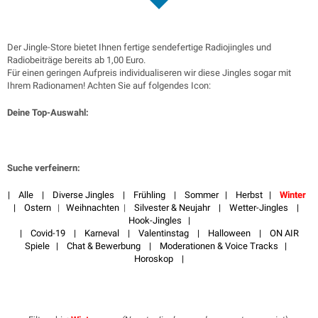
Der Jingle-Store bietet Ihnen fertige sendefertige Radiojingles und
Radiobeiträge bereits ab 1,00 Euro.
Für einen geringen Aufpreis individualiseren wir diese Jingles sogar mit
Ihrem Radionamen! Achten Sie auf folgendes Icon:
Deine Top-Auswahl:
Suche verfeinern:
|
Alle
|
Diverse Jingles
|
Frühling
|
Sommer
|
Herbst
|
Winter
|
Ostern
|
Weihnachten
|
Silvester & Neujahr
|
Wetter-Jingles
|
Hook-Jingles
|
|
Covid-19
|
Karneval
|
Valentinstag
|
Halloween
|
ON AIR
Spiele
|
Chat & Bewerbung
|
Moderationen & Voice Tracks
|
Horoskop
|