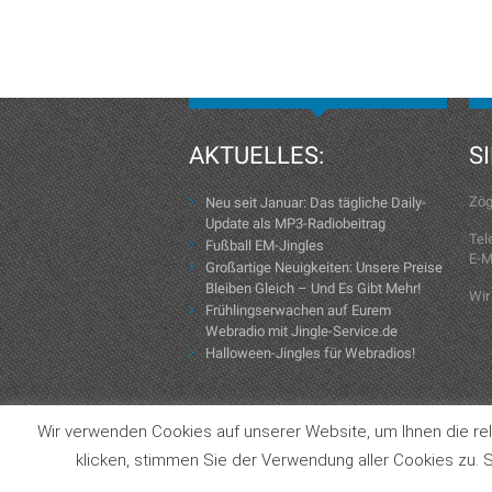
AKTUELLES:
S
Zög
Neu seit Januar: Das tägliche Daily-
Update als MP3-Radiobeitrag
Tel
Fußball EM-Jingles
E-M
Großartige Neuigkeiten: Unsere Preise
Bleiben Gleich – Und Es Gibt Mehr!
Wir
Frühlingserwachen auf Eurem
Webradio mit Jingle-Service.de
Halloween-Jingles für Webradios!
Wir verwenden Cookies auf unserer Website, um Ihnen die rel
Copyright © 2004-2026 Jingle-Service.de
klicken, stimmen Sie der Verwendung aller Cookies zu. S