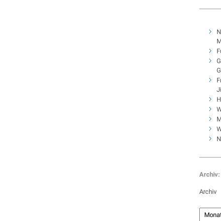
N
M
F
G
G
F
J
H
W
M
W
N
Archiv:
Archiv