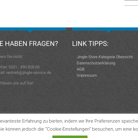
IE HABEN FRAGEN?
LINK TIPPS:
ern Sie nicht:
Jingle-Store Kategorie Übersicht
Datenschutzerklärung
efon: 0201 - 890 828 60
AGB
ail: vertrieb@jingle-service.de
Impressum
 freuen uns auf Sie!
evanteste Erfahrung zu bieten, indem wir Ihre Präferenzen speiche
Jingle-Store Kategorie Übersicht
ie können jedoch die "Cookie-Einstellungen" besuchen, um eine kon