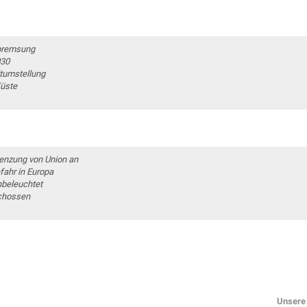
tbremsung
030
itumstellung
Küste
enzung von Union an
fahr in Europa
nbeleuchtet
schossen
Unsere 