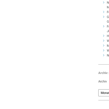
N
M
F
G
G
F
J
H
W
M
W
N
Archiv:
Archiv