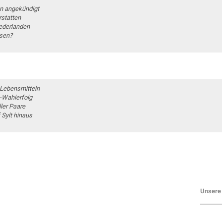
an angekündigt
rstatten
iederlanden
hsen?
 Lebensmitteln
D-Wahlerfolg
ler Paare
 Sylt hinaus
Unsere 