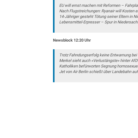
EU will ernst machen mit Reformen – Fahrpl
Nach Flugstreichungen: Ryanair will Kosten e
14-Jähriger gesteht Tötung seiner Eltern in N
Lebensmittel-Erpresser – Spur in Niedersac
Newsblock 12:20 Uhr
Trotz Fahndungserfolg keine Entwarnung bei
Merkel sieht auch «Verlustängste» hinter Af
Katholiken befürworten Segnung homosexuel
Jet von Air Berlin schießt über Landebahn auf