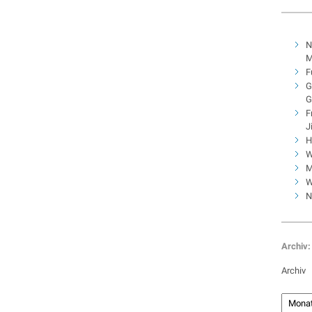
N
M
F
G
G
F
J
H
W
M
W
N
Archiv:
Archiv