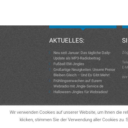
AKTUELLES:
S
Zög
Neu seit Januar: Das tägliche Daily-
Update als MP3-Radiobeitrag
Tel
Fußball EM-Jingles
E-M
Großartige Neuigkeiten: Unsere Preise
Bleiben Gleich – Und Es Gibt Mehr!
Wir
Frühlingserwachen auf Eurem
Webradio mit Jingle-Service.de
Halloween-Jingles für Webradios!
Wir verwenden Cookies auf unserer Website, um Ihnen die rel
Copyright © 2004-2026 Jingle-Service.de
klicken, stimmen Sie der Verwendung aller Cookies zu. S