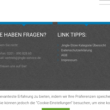
IE HABEN FRAGEN?
LINK TIPPS:
ern Sie nicht:
Jingle-Store Kategorie Übersicht
Datenschutzerklärung
efon: 0201 - 890 828 60
AGB
ail: vertrieb@jingle-service.de
Impressum
 freuen uns auf Sie!
evanteste Erfahrung zu bieten, indem wir Ihre Präferenzen speiche
Jingle-Store Kategorie Übersicht
ie können jedoch die "Cookie-Einstellungen" besuchen, um eine kon