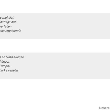
rscheinlich
dächtige aus
verfallen
ende empörend»
n an Gaza-Grenze
nhänger
 Europa»
acke verletzt
Unsere 