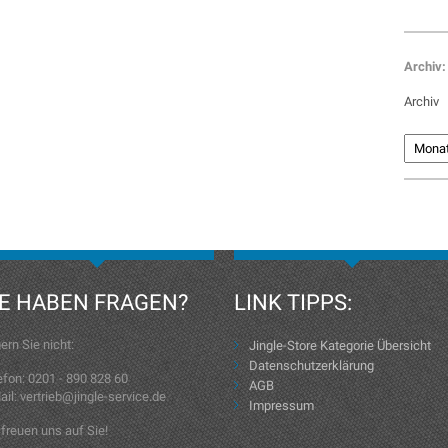
Archiv:
Archiv
IE HABEN FRAGEN?
LINK TIPPS:
ern Sie nicht:
Jingle-Store Kategorie Übersicht
Datenschutzerklärung
efon: 0201 - 890 828 60
AGB
ail: vertrieb@jingle-service.de
Impressum
 freuen uns auf Sie!