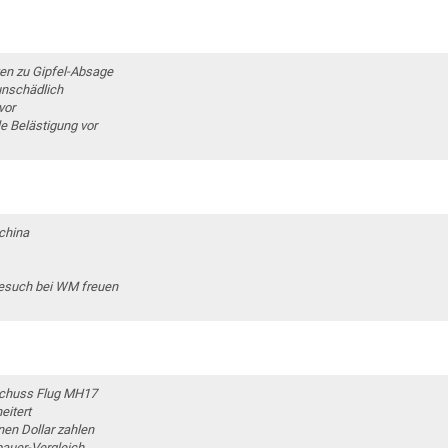
en zu Gipfel-Absage
unschädlich
vor
 Belästigung vor
china
Besuch bei WM freuen
bschuss Flug MH17
itert
nen Dollar zahlen
auer-Vergleich