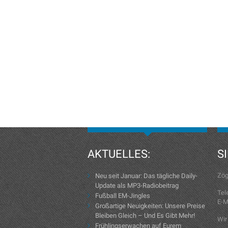
AKTUELLES:
S
Zög
Neu seit Januar: Das tägliche Daily-
Update als MP3-Radiobeitrag
Tel
Fußball EM-Jingles
E-M
Großartige Neuigkeiten: Unsere Preise
Bleiben Gleich – Und Es Gibt Mehr!
Wir
Frühlingserwachen auf Eurem