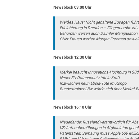
Newsblock 03:00 Uhr
Weißes Haus: Nicht gehaltene Zusagen führt
Erleichterung in Dresden – Fliegerbombe ist 
Behörden werfen auch Daimler Manipulation 
CNN: Frauen werfen Morgan Freeman sexuelle
Newsblock 12:30 Uhr
Merkel besucht Innovations-Hochburg in Süd
Neuer EU-Datenschutz tritt in Kraft
Inzwischen neun Ebola-Tote im Kongo
Bundestrainer Löw würde sich über Merkel-
Newsblock 16:10 Uhr
Niederlande: Russland verantwortlich für A
US-Aufbaubemühungen in Afghanistan gesche
Patentstreit: Samsung muss Apple 539 Millio
BMW und VW belegen Spitzenplätze im Autob