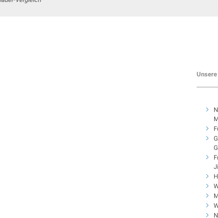
Unsere 
N
M
F
G
G
F
J
H
W
M
W
N