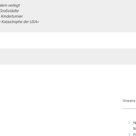
lem verlegt
 Großstädte
Kinderturnier
e Katastrophe der USA»
Unsere 
N
M
F