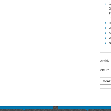
G
G
F
J
H
W
M
W
N
Archiv:
Archiv