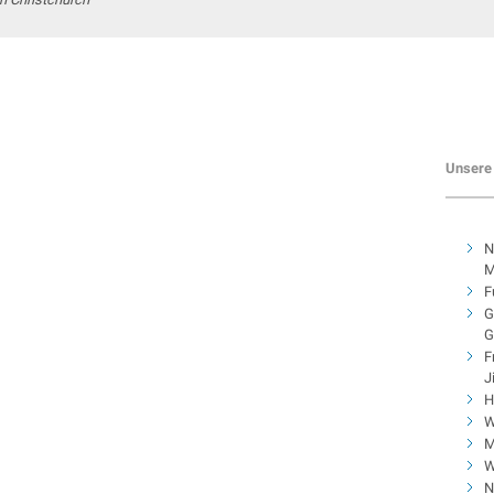
Unsere 
N
M
F
G
G
F
J
H
W
M
W
N