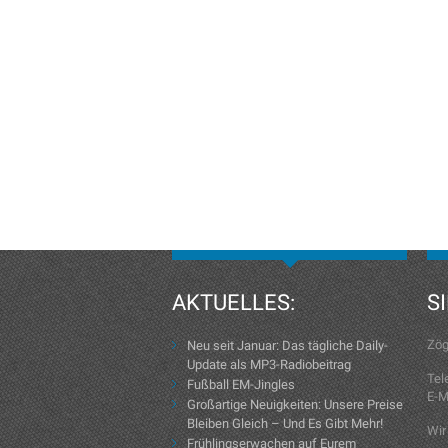
AKTUELLES:
S
Zög
Neu seit Januar: Das tägliche Daily-
Update als MP3-Radiobeitrag
Tel
Fußball EM-Jingles
E-M
Großartige Neuigkeiten: Unsere Preise
Bleiben Gleich – Und Es Gibt Mehr!
Wir
Frühlingserwachen auf Eurem