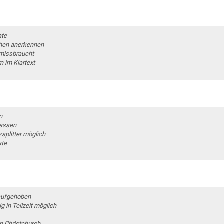
ate
öhen anerkennen
 missbraucht
n im Klartext
n
rassen
splitter möglich
ate
aufgehoben
g in Teilzeit möglich
n Christchurch