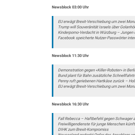
Newsblock 03
:00 Uhr
EU erwägt Brexit-Verschiebung um zwei Mon
Trump will Souveränität Israels über Golanh
Kinderporno-Verdacht in Würzburg – Jungen
Facebook speicherte Nutzer-Passwörter inter
Newsblock 11:30 Uhr
Demonstration gegen «Killer-Roboter» in Berli
Bund plant für Bahn zusätzliche Schnellfahrt
Penny ruft geriebenen Hartkäse zurück – Holz
EU erwägt Brexit-Verschiebung um zwei Mon
Newsblock 16:30 Uhr
Fall Rebecca – Haftbefehl gegen Schwager 
Freiwilligendienste für junge Menschen künfti
DIHK zum Brexit-Kompromiss
Neuseeland gedenkt Opfer des Anschlags vo