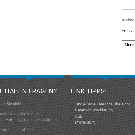
Archiv:
Archiv
IE HABEN FRAGEN?
LINK TIPPS:
ern Sie nicht:
Jingle-Store Kategorie Übersicht
Datenschutzerklärung
efon: 0201 - 890 828 60
AGB
ail: vertrieb@jingle-service.de
Impressum
 freuen uns auf Sie!