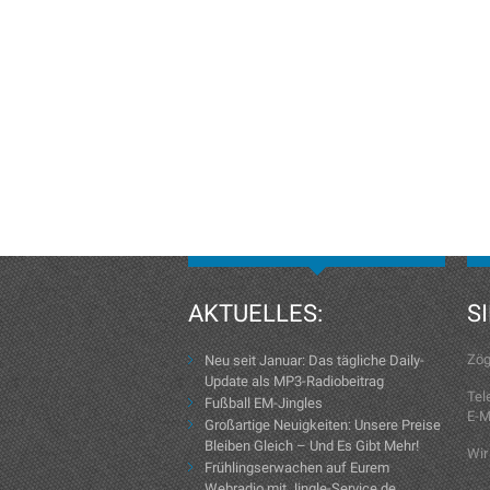
AKTUELLES:
S
Zög
Neu seit Januar: Das tägliche Daily-
Update als MP3-Radiobeitrag
Tel
Fußball EM-Jingles
E-M
Großartige Neuigkeiten: Unsere Preise
Bleiben Gleich – Und Es Gibt Mehr!
Wir
Frühlingserwachen auf Eurem
Webradio mit Jingle-Service.de