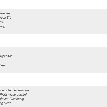
Staaten
euen Stil
rak
berg
lyphosat
yern
onus für Elektroautos
-Pfalz wiedergewählt
yphosat-Zulassung
ng nicht