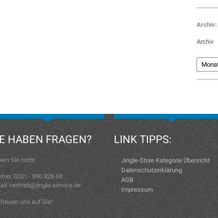
Archiv:
Archiv
IE HABEN FRAGEN?
LINK TIPPS:
ern Sie nicht:
Jingle-Store Kategorie Übersicht
Datenschutzerklärung
efon: 0201 - 890 828 60
AGB
ail: vertrieb@jingle-service.de
Impressum
 freuen uns auf Sie!