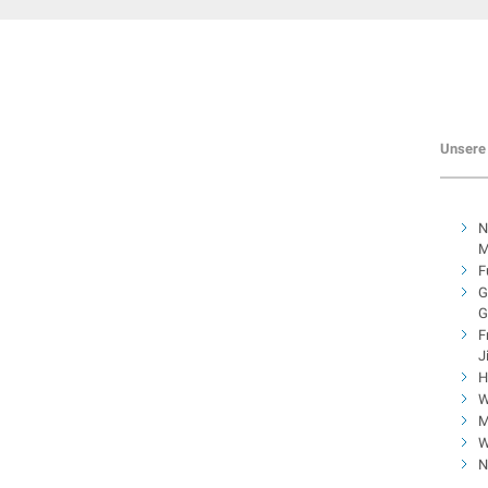
Unsere 
N
M
F
G
G
F
J
H
W
M
W
N