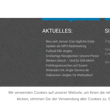
AKTUELLES:
S
Zög
Neu seit Januar: Das tägliche Daily-
Update als MP3-Radiobeitrag
Tel
Fußball EM-Jingles
E-M
Großartige Neuigkeiten: Unsere Preise
Bleiben Gleich – Und Es Gibt Mehr!
Wir
Frühlingserwachen auf Eurem
Webradio mit Jingle-Service.de
Halloween-Jingles für Webradios!
Wir verwenden Cookies auf unserer Website, um Ihnen die rel
Copyright © 2004-2026 Jingle-Service.de
klicken, stimmen Sie der Verwendung aller Cookies zu. S