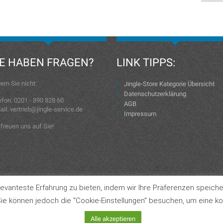
IE HABEN FRAGEN?
LINK TIPPS:
ern Sie nicht:
Jingle-Store Kategorie Übersicht
Datenschutzerklärung
efon: 0201 - 890 828 60
AGB
ail: vertrieb@jingle-service.de
Impressum
 freuen uns auf Sie!
evanteste Erfahrung zu bieten, indem wir Ihre Präferenzen speiche
Jingle-Store Kategorie Übersicht
ie können jedoch die "Cookie-Einstellungen" besuchen, um eine kon
Alle akzeptieren