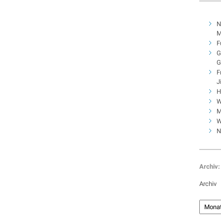
N
M
F
G
G
F
J
H
W
M
W
N
Archiv:
Archiv