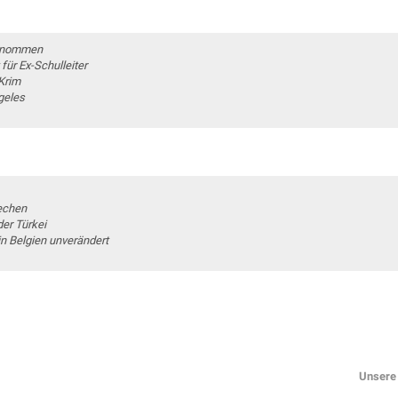
genommen
für Ex-Schulleiter
Krim
geles
rechen
der Türkei
n Belgien unverändert
Unsere 