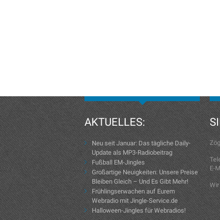
AKTUELLES:
S
Zög
Neu seit Januar: Das tägliche Daily-
Update als MP3-Radiobeitrag
Tel
Fußball EM-Jingles
E-M
Großartige Neuigkeiten: Unsere Preise
Bleiben Gleich – Und Es Gibt Mehr!
Wir
Frühlingserwachen auf Eurem
Webradio mit Jingle-Service.de
Halloween-Jingles für Webradios!