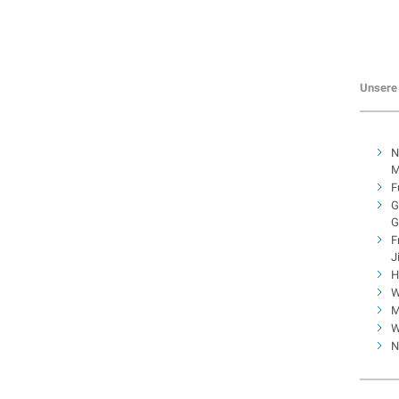
Unsere 
N
M
F
G
G
F
J
H
W
M
W
N