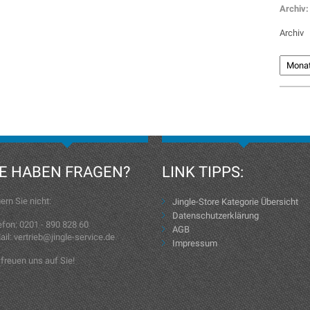
Archiv:
Archiv
IE HABEN FRAGEN?
LINK TIPPS:
ern Sie nicht:
Jingle-Store Kategorie Übersicht
Datenschutzerklärung
efon: 0201 - 890 828 60
AGB
ail: vertrieb@jingle-service.de
Impressum
 freuen uns auf Sie!