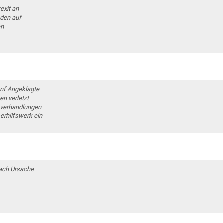
exit an
nden auf
en
ünf Angeklagte
en verletzt
sverhandlungen
erhilfswerk ein
nach Ursache