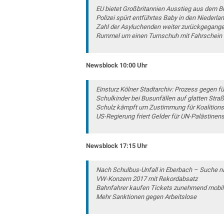
EU bietet Großbritannien Ausstieg aus dem Br
Polizei spürt entführtes Baby in den Niederla
Zahl der Asyluchenden weiter zurückgegang
Rummel um einen Turnschuh mit Fahrschein
Newsblock 10:00 Uhr
Einsturz Kölner Stadtarchiv: Prozess gegen f
Schulkinder bei Busunfällen auf glatten Straß
Schulz kämpft um Zustimmung für Koalition
US-Regierung friert Gelder für UN-Palästinens
Newsblock 17:15 Uhr
Nach Schulbus-Unfall in Eberbach – Suche 
VW-Konzern 2017 mit Rekordabsatz
Bahnfahrer kaufen Tickets zunehmend mobil
Mehr Sanktionen gegen Arbeitslose