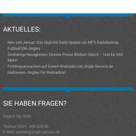
AKTUELLES:
Neu seit Januar: Das tägliche Daily-Update als MP3-Radiobeitrag
Fußball EM-Jingles
Großartige Neuigkeiten: Unsere Preise Bleiben Gleich – Und Es Gibt
Mehr!
Frühlingserwachen auf Eurem Webradio mit Jingle-Service.de
Halloween-Jingles für Webradios!
SIE HABEN FRAGEN?
Zögern Sie nicht:
Telefon: 0201 - 890 828 60
E-Mail: vertrieb@jingle-service.de