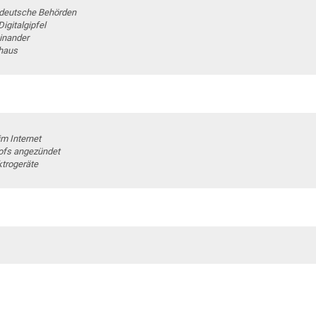
 deutsche Behörden
gitalgipfel
inander
hhaus
im Internet
ofs angezündet
ktrogeräte