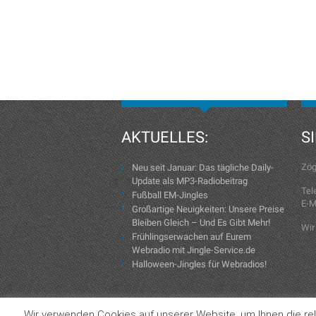
AKTUELLES:
S
Zög
Neu seit Januar: Das tägliche Daily-
Update als MP3-Radiobeitrag
Tel
Fußball EM-Jingles
E-M
Großartige Neuigkeiten: Unsere Preise
Bleiben Gleich – Und Es Gibt Mehr!
Wir
Frühlingserwachen auf Eurem
Webradio mit Jingle-Service.de
Halloween-Jingles für Webradios!
Wir verwenden Cookies auf unserer Website, um Ihnen die rel