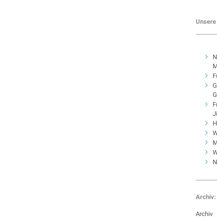
Unsere 
N
M
F
G
G
F
J
H
W
M
W
N
Archiv:
Archiv