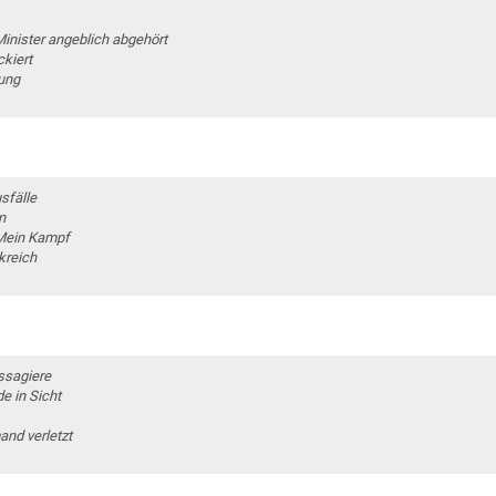
nister angeblich abgehört
ckiert
gung
sfälle
n
 Mein Kampf
kreich
assagiere
e in Sicht
and verletzt