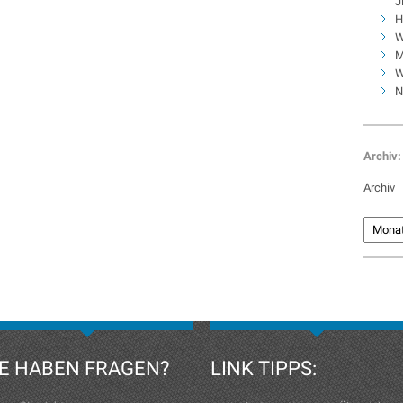
J
H
W
M
W
N
Archiv:
Archiv
IE HABEN FRAGEN?
LINK TIPPS: