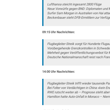
Lufthansa steicht ingesamt 2800 Flüge
Neue Vorwürfe gegen BND: Diplomaten und Mi
Surfer Sam Morgan in Australien von Hai atta
Beckenbauer steht DFB-Ermittlern zur Verfü
09:15 Uhr Nachrichten:
Flugbegleiter-Streik sorgt für Hunderte Flugau
Vorübergehende Grenzkontrollen in Schwede
Mehrheit gegen Veröffentlichungsverbot für
Deutsche Nationalmanschaft reist nach Fran
14:00 Uhr Nachrichten:
Flugbegleiter-Streik trifft wieder tausende P
Bei Folter von Verdächtigen in China «kein End
RWE rutscht weiter ab – Prognose steht aber
Hamilton hatte Auto-Unfall in Monaco – Niem