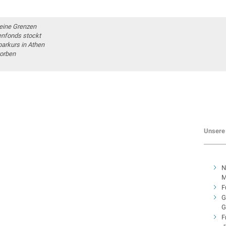
seine Grenzen
denfonds stockt
arkurs in Athen
torben
Unsere 
N
M
F
G
G
F