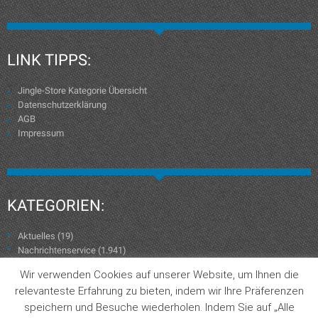
LINK TIPPS:
Jingle-Store Kategorie Übersicht
Datenschutzerklärung
AGB
Impressum
KATEGORIEN:
Aktuelles
(19)
Nachrichtenservice
(1.941)
Wir verwenden Cookies auf unserer Website, um Ihnen die
relevanteste Erfahrung zu bieten, indem wir Ihre Präferenzen
speichern und Besuche wiederholen. Indem Sie auf „Alle
Jingle-Store Kategorie Übersicht
Datenschutzerklärung
AGB