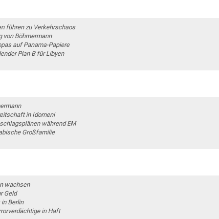
en führen zu Verkehrschaos
ung von Böhmermann
opas auf Panama-Papiere
lender Plan B für Libyen
hmermann
itschaft in Idomeni
 Anschlagsplänen während EM
abische Großfamilie
nn wachsen
r Geld
in Berlin
orverdächtige in Haft