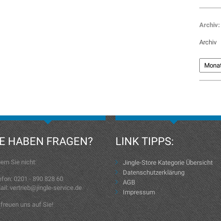
Archiv:
Archiv
IE HABEN FRAGEN?
LINK TIPPS:
ern Sie nicht:
Jingle-Store Kategorie Übersicht
Datenschutzerklärung
efon: 0201 - 890 828 60
AGB
ail: vertrieb@jingle-service.de
Impressum
 freuen uns auf Sie!