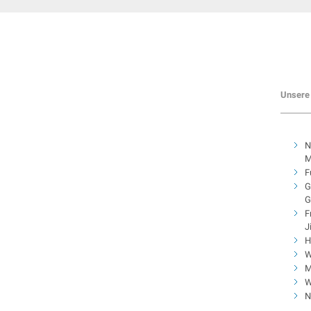
Unsere 
N
M
F
G
G
F
J
H
W
M
W
N