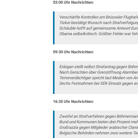
03:00 Uhr Nachrichten:
Verschärfte Kontrollen am Brüsseler Flughaf
Türkei bestätigt Wunsch nach Strafverfolg
Schäuble hofft auf gemeinsame Antwort Eur
Obama selbstkritisch: Größter Fehler war feh
09:30 Uhr Nachrichten:
Erdogan stellt selbst Strafantrag gegen Bö
Nach Gerüchten über Grenzöffnung Alarmbere
Terrorverdächtiger spricht laut Medien von
Sechs Festnahmen bei SEK-Einsatz gegen ar
16:35 Uhr Nachrichten:
Zweifel an Strafverfahren gegen Böhmerma
Bund und Kommunen bieten drei Prozent meh
Großrazzia gegen Mitglieder arabischer Clans 
Belgische Behörden nehmen zwei weitere Terr