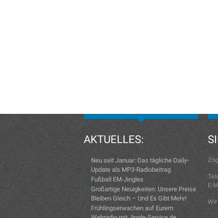
AKTUELLES:
S
Zög
Neu seit Januar: Das tägliche Daily-
Update als MP3-Radiobeitrag
Tel
Fußball EM-Jingles
E-M
Großartige Neuigkeiten: Unsere Preise
Bleiben Gleich – Und Es Gibt Mehr!
Wir
Frühlingserwachen auf Eurem
Webradio mit Jingle-Service.de