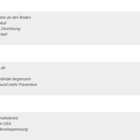
Jets an den Boden
nbul
 Zerstörung
aiti
 ab
sländer begrenzen
zbund mehr Prävention
nobelpreis
er USA
adensbegrenzung