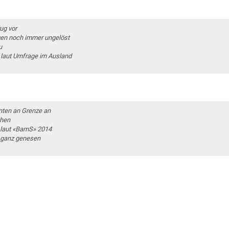
ug vor
gen noch immer ungelöst
u
t laut Umfrage im Ausland
nten an Grenze an
chen
 laut «BamS» 2014
d ganz genesen