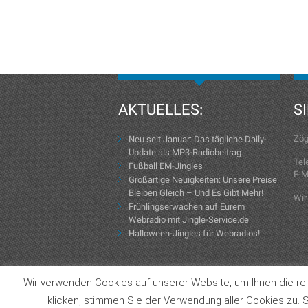
AKTUELLES:
S
Zög
Neu seit Januar: Das tägliche Daily-
Update als MP3-Radiobeitrag
Tel
Fußball EM-Jingles
E-M
Großartige Neuigkeiten: Unsere Preise
Bleiben Gleich – Und Es Gibt Mehr!
Wir
Frühlingserwachen auf Eurem
Webradio mit Jingle-Service.de
Halloween-Jingles für Webradios!
Wir verwenden Cookies auf unserer Website, um Ihnen die rel
Copyright © 2004-2026 Jingle-Service.de
klicken, stimmen Sie der Verwendung aller Cookies zu. S