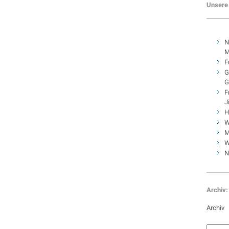
Unsere 
N
M
F
G
G
F
J
H
W
M
W
N
Archiv:
Archiv