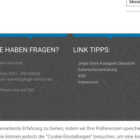
IE HABEN FRAGEN?
LINK TIPPS:
ern Sie nicht:
Jingle-Store Kategorie Übersicht
Datenschutzerklärung
efon: 0201 - 890 828 60
AGB
ail: vertrieb@jingle-service.de
Impressum
 freuen uns auf Sie!
evanteste Erfahrung zu bieten, indem wir Ihre Präferenzen speiche
Jingle-Store Kategorie Übersicht
ie können jedoch die "Cookie-Einstellungen" besuchen, um eine kon