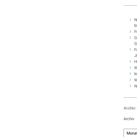
N
M
F
G
G
F
J
H
W
M
W
N
Archiv:
Archiv