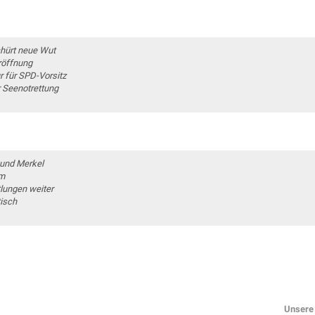
chürt neue Wut
röffnung
 für SPD-Vorsitz
 Seenotrettung
 und Merkel
im
lungen weiter
tisch
Unsere 