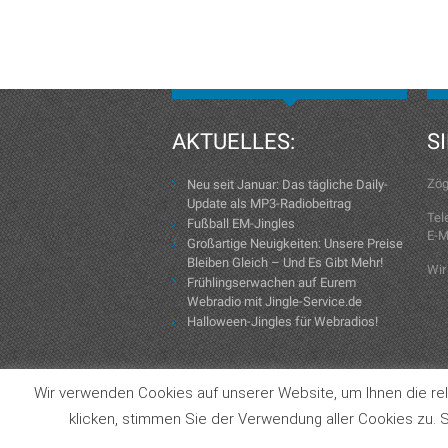
AKTUELLES:
S
Zög
Neu seit Januar: Das tägliche Daily-
Update als MP3-Radiobeitrag
Tel
Fußball EM-Jingles
E-M
Großartige Neuigkeiten: Unsere Preise
Bleiben Gleich – Und Es Gibt Mehr!
Wir
Frühlingserwachen auf Eurem
Webradio mit Jingle-Service.de
Halloween-Jingles für Webradios!
Wir verwenden Cookies auf unserer Website, um Ihnen die rel
Copyright © 2004-2026 Jingle-Service.de
klicken, stimmen Sie der Verwendung aller Cookies zu. S