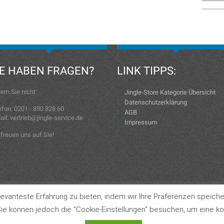
IE HABEN FRAGEN?
LINK TIPPS:
ern Sie nicht:
Jingle-Store Kategorie Übersicht
Datenschutzerklärung
efon: 0201 - 890 828 60
AGB
ail: vertrieb@jingle-service.de
Impressum
 freuen uns auf Sie!
evanteste Erfahrung zu bieten, indem wir Ihre Präferenzen speiche
Jingle-Store Kategorie Übersicht
ie können jedoch die "Cookie-Einstellungen" besuchen, um eine kon