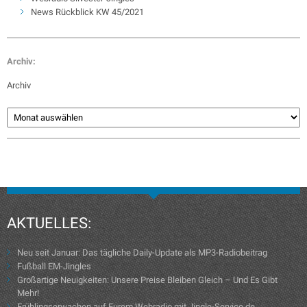
News Rückblick KW 45/2021
Archiv:
Archiv
AKTUELLES:
Neu seit Januar: Das tägliche Daily-Update als MP3-Radiobeitrag
Fußball EM-Jingles
Großartige Neuigkeiten: Unsere Preise Bleiben Gleich – Und Es Gibt
Mehr!
Frühlingserwachen auf Eurem Webradio mit Jingle-Service.de