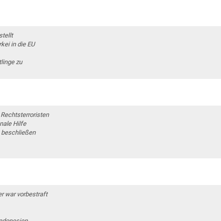
tellt
ei in die EU
tlinge zu
Rechtsterroristen
nale Hilfe
e beschließen
r war vorbestraft
Indonesien