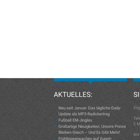
AKTUELLES:
S
Zög
Neu seit Januar: Das tägliche Daily-
Update als MP3-Radiobeitrag
Tel
Fußball EM-Jingles
E-M
Großartige Neuigkeiten: Unsere Preise
Bleiben Gleich – Und Es Gibt Mehr!
Wir
Frühlingserwachen auf Eurem