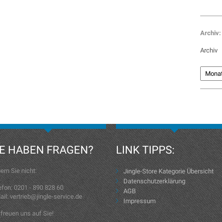
Archiv:
Archiv
IE HABEN FRAGEN?
LINK TIPPS:
ern Sie nicht:
Jingle-Store Kategorie Übersicht
Datenschutzerklärung
efon: 0201 - 890 828 60
AGB
ail: vertrieb@jingle-service.de
Impressum
 freuen uns auf Sie!