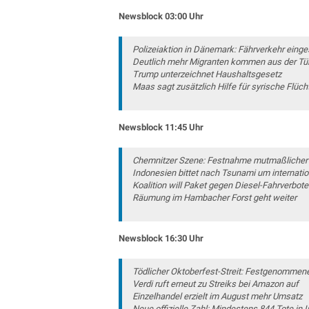
Newsblock 03:00 Uhr
Polizeiaktion in Dänemark: Fährverkehr einges
Deutlich mehr Migranten kommen aus der Türk
Trump unterzeichnet Haushaltsgesetz
Maas sagt zusätzlich Hilfe für syrische Flüch
Newsblock 11:45 Uhr
Chemnitzer Szene: Festnahme mutmaßlicher 
Indonesien bittet nach Tsunami um internatio
Koalition will Paket gegen Diesel-Fahrverbot
Räumung im Hambacher Forst geht weiter
Newsblock 16:30 Uhr
Tödlicher Oktoberfest-Streit: Festgenommene
Verdi ruft erneut zu Streiks bei Amazon auf
Einzelhandel erzielt im August mehr Umsatz
Neue offizielle Zahl: Mindestens 844 Tote in 