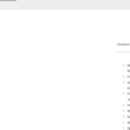
Unsere 
N
M
F
G
G
F
J
H
W
M
W
N