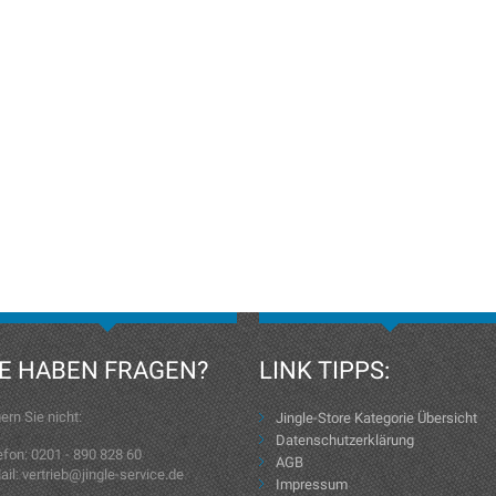
IE HABEN FRAGEN?
LINK TIPPS:
ern Sie nicht:
Jingle-Store Kategorie Übersicht
Datenschutzerklärung
efon: 0201 - 890 828 60
AGB
ail: vertrieb@jingle-service.de
Impressum