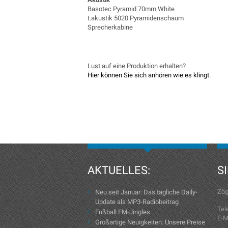
Basotec Pyramid 70mm White
t.akustik 5020 Pyramidenschaum
Sprecherkabine
Lust auf eine Produktion erhalten?
Hier können Sie sich anhören wie es klingt.
AKTUELLES:
S
Zög
Neu seit Januar: Das tägliche Daily-
Update als MP3-Radiobeitrag
Tel
Fußball EM-Jingles
E-M
Großartige Neuigkeiten: Unsere Preise